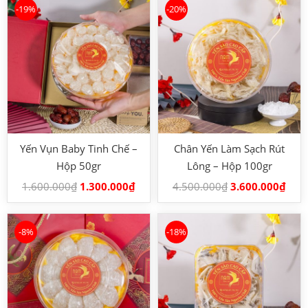
-19%
-20%
Yến Vụn Baby Tinh Chế –
Chân Yến Làm Sạch Rút
Hộp 50gr
Lông – Hộp 100gr
1.600.000
₫
1.300.000
₫
4.500.000
₫
3.600.000
₫
-8%
-18%