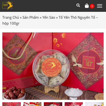
0
Tog
me
Trang Chủ
»
Sản Phẩm
»
Yến Sào
»
Tổ Yến Thô Nguyên Tổ –
hộp 100gr