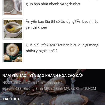
giúp bạn nhặt nhanh và sạch nhất
Ăn yến bao lâu thì có tác dụng? Ăn bao nhiêu
yến thì khỏe?
Quà biếu tết 2024? Tết nên biếu quà gì mang
nhiều ý nghĩa nhất?
NAM YẾN SÀO - YẾN SÀO KHÁNH HÒA CAO CẤP
NSX: Suối Cát – Cam Lâm – Khánh Hòa
Địa chỉ: 433, Đường Bình Mỹ, xã Bình Mỹ, Củ Chi, TP.HCM
XÁC THỰC