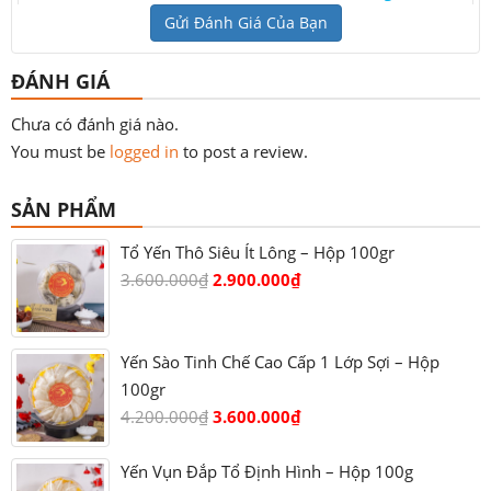
Gửi Đánh Giá Của Bạn
ĐÁNH GIÁ
Chưa có đánh giá nào.
You must be
logged in
to post a review.
SẢN PHẨM
Tổ Yến Thô Siêu Ít Lông – Hộp 100gr
3.600.000
₫
2.900.000
₫
Yến Sào Tinh Chế Cao Cấp 1 Lớp Sợi – Hộp
100gr
4.200.000
₫
3.600.000
₫
Yến Vụn Đắp Tổ Định Hình – Hộp 100g