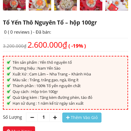
Tổ Yến Thô Nguyên Tổ – hộp 100gr
0 (
0 reviews
) - Đã bán:
2.600.000
₫
( -19% )
3.200.000
₫
Tên sản phẩm : Yến thô nguyên tổ
Thương hiệu : Nam Yến Sào
Xuất Xứ : Cam Lâm – Nha Trang – Khánh Hòa
Màu sắc : Trắng, trắng gạo, ngà, lông ít
Thành phần : 100% Tổ yến nguyên chất
Quy cách : Hộp tròn 100gr
Quà tặng kèm : Tặng kèm đường phèn, táo đỏ
Hạn sử dụng : 1 năm kể từ ngày sản xuất
Số Lượng
Thêm Vào Giỏ