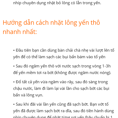
nhíp chuyên dụng nhặt bỏ lông có lẫn trong yến.
Hướng dẫn cách nhặt lông yến thô
nhanh nhất:
• Đầu tiên bạn cần dùng bàn chải chà nhẹ vài lượt lên tổ
yến để có thể làm sạch các bụi bẩn bám vào tổ yến
• Sau đó ngâm yến thô với nước sạch trong vòng 1-3h
để yến mềm tơi ra bớt (không được ngâm nước nóng).
• Đổ tất cả yến vừa ngâm vào rây, sau đó sàng trong
chậu nước, làm đi làm lại vài lần cho sạch bớt các bụi
bẩn và lông vụn.
• Sau khi đãi vài lần yến cũng đã sạch bớt. Bạn vớt tổ
yến đã được làm sạch bớt ra dĩa, sau đó tiền hành dùng
nhíp chuyên dụng để nhặt từng sợi yến (hãy chuẩn bị 1