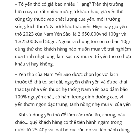
– Tổ yến thô có giá bao nhiêu 1 lạng? Trên thị trường
hiện nay có rất nhiều mức giá khác nhau, giá yến thô
cũng tùy thuộc vào chất lượng của yến, môi trường
sống, kích thước & nơi khác thác yến. Hiện nay giá yến
thô 2023 của Nam Yến Sào là 2.650.000vnđ 100gr và
1.325.000vnđ 50gr . Ngoài ra chúng tôi còn có bán 10gr
dùng thử cho khách hàng nào muốn mua về trải nghiệm
quá trình nhặt lông, làm sạch & mùi vị tổ yến thô có hợp
khẩu vị hay không.
– Yến thô của Nam Yến Sào được chọn lọc với kích
thước tổ khá to, sợi dài, nguyên chân yến và được khai
thác tại nhà yến thuộc hệ thống Nam Yến Sào đảm bảo
100% nguyên chất, có hàm lượng dinh dưỡng cao, vị
yến thơm ngon đặc trưng, tanh nồng nhẹ mùi vị của yến
– Khi sử dụng yến thô để làm các món ăn, chưng, nấu
cháo… quý khách hàng có thể tiến hành ngâm trong
nước từ 25-40p và loại bỏ các cặn dơ và tiến hành dùng