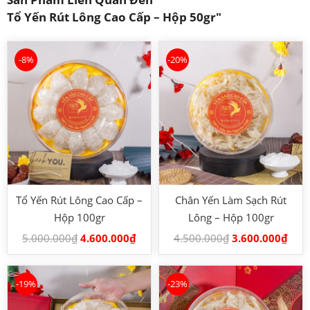
Tổ Yến Rút Lông Cao Cấp – Hộp 50gr
"
-8%
-20%
Tổ Yến Rút Lông Cao Cấp –
Chân Yến Làm Sạch Rút
Hộp 100gr
Lông – Hộp 100gr
5.000.000
₫
4.600.000
₫
4.500.000
₫
3.600.000
₫
-19%
-23%