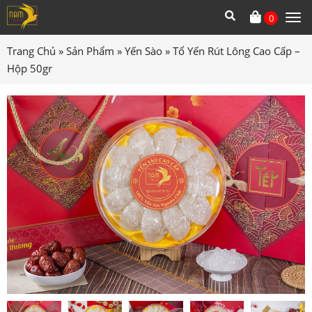
0
Tog
me
Trang Chủ
»
Sản Phẩm
»
Yến Sào
»
Tổ Yến Rút Lông Cao Cấp –
Hộp 50gr