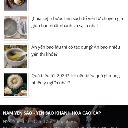
[Chia sẻ] 5 bước làm sạch tổ yến từ chuyên gia
giúp bạn nhặt nhanh và sạch nhất
Ăn yến bao lâu thì có tác dụng? Ăn bao nhiêu
yến thì khỏe?
Quà biếu tết 2024? Tết nên biếu quà gì mang
nhiều ý nghĩa nhất?
NAM YẾN SÀO - YẾN SÀO KHÁNH HÒA CAO CẤP
NSX: Suối Cát – Cam Lâm – Khánh Hòa