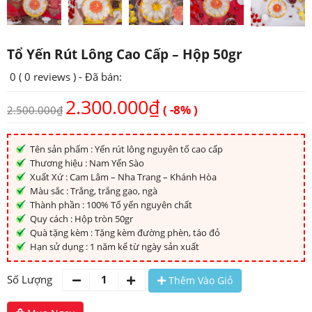
Tổ Yến Rút Lông Cao Cấp – Hộp 50gr
0 (
0 reviews
) - Đã bán:
2.300.000
₫
( -8% )
2.500.000
₫
Tên sản phẩm : Yến rút lông nguyên tổ cao cấp
Thương hiệu : Nam Yến Sào
Xuất Xứ : Cam Lâm – Nha Trang – Khánh Hòa
Màu sắc : Trắng, trắng gạo, ngà
Thành phần : 100% Tổ yến nguyên chất
Quy cách : Hộp tròn 50gr
Quà tặng kèm : Tặng kèm đường phèn, táo đỏ
Hạn sử dụng : 1 năm kể từ ngày sản xuất
Số Lượng
Thêm Vào Giỏ