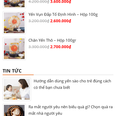
4.200.000
₫
3.600.000
₫
Yến Vụn Đắp Tổ Định Hình – Hộp 100g
3.200.000
₫
2.600.000
₫
Chân Yến Thô – Hộp 100gr
3.300.000
₫
2.700.000
₫
TIN TỨC
Hướng dẫn dùng yến sào cho trẻ đúng cách
có thể bạn chưa biết
Ra mắt người yêu nên biếu quà gì? Chọn quà ra
mắt nhà người yêu