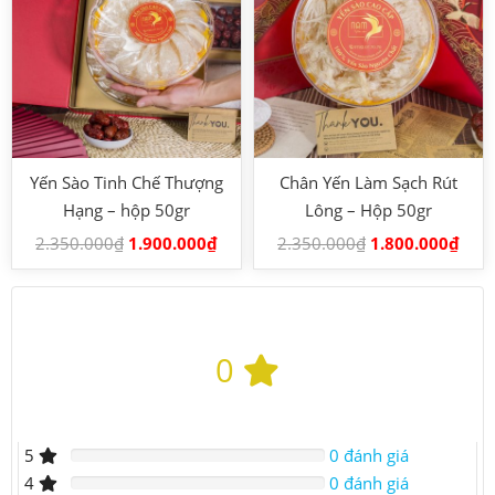
Yến Sào Tinh Chế Thượng
Chân Yến Làm Sạch Rút
Hạng – hộp 50gr
Lông – Hộp 50gr
2.350.000
₫
1.900.000
₫
2.350.000
₫
1.800.000
₫
0
5
0 đánh giá
4
0 đánh giá