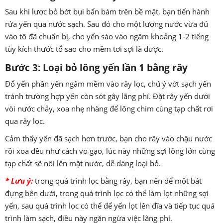
Sau khi lược bỏ bớt bụi bẩn bám trên bề mặt, bạn tiến hành
rửa yến qua nước sạch. Sau đó cho một lượng nước vừa đủ
vào tô đã chuẩn bị, cho yến sào vào ngâm khoảng 1-2 tiếng
tùy kích thước tổ sao cho mềm tơi sợi là được.
Bước 3: Loại bỏ lông yến lần 1 bằng rây
Đổ yến phần yến ngâm mềm vào rây lọc, chú ý vớt sạch yến
tránh trường hợp yến còn sót gây lãng phí. Đặt rây yến dưới
vòi nước chảy, xoa nhẹ nhàng để lông chim cùng tạp chất rơi
qua rây lọc.
Cảm thấy yến đã sạch hơn trước, bạn cho rây vào chậu nước
rồi xoa đều như cách vo gạo, lúc này những sợi lông lớn cùng
tạp chất sẽ nổi lên mặt nước, dễ dàng loại bỏ.
* Lưu ý:
trong quá trình lọc bằng rây, bạn nên để một bát
đựng bên dưới, trong quá trình lọc có thể làm lọt những sợi
yến, sau quá trình lọc có thể để yến lọt lên đĩa và tiếp tục quá
trình làm sạch, điều này ngăn ngừa việc lãng phí.