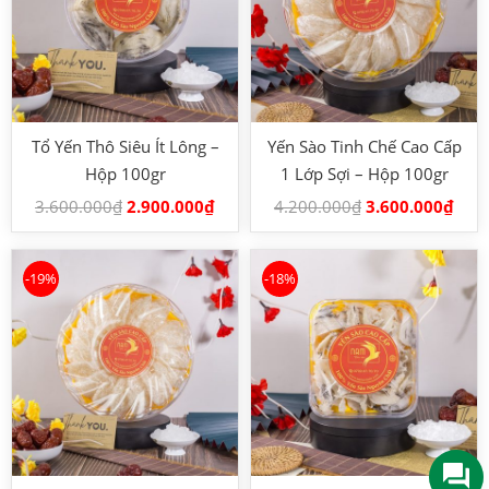
Tổ Yến Thô Siêu Ít Lông –
Yến Sào Tinh Chế Cao Cấp
Hộp 100gr
1 Lớp Sợi – Hộp 100gr
3.600.000
₫
2.900.000
₫
4.200.000
₫
3.600.000
₫
-19%
-18%