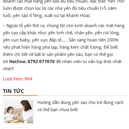
doanh các mặt hàng yến sào đủ tiêu chuẩn, đặc biệt “Yến Thô”
luôn được chọn lọc từ các nhà yến đủ tiêu chuẩn (>5 năm
tuổi, yến sào ít lông, xuất xứ tại Khánh Hòa).
– Ngoài tổ yến thô ra, chúng tôi còn kinh doanh các mặt hàng
yến cao cấp khác như: yến tinh chế, chân yến, yến rút lông,
yên vụn baby, yến vụn đắp tổ….. Sẵn sàng hoàn tiền 200%
nếu phát hiện hàng pha tạp, hàng kém chất lượng. Để biết
thêm chi tiết về bất kì sản phẩm yến sào, bạn có thể gọi
tới
Hotline: 0792 077070
để nhân viên tư vấn kịp thời nhất
nhé!!!
Lượt Xem: 864
TIN TỨC
Hướng dẫn dùng yến sào cho trẻ đúng cách
có thể bạn chưa biết