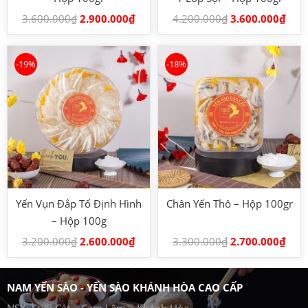
3.600.000
₫
2.900.000
₫
4.200.000
₫
3.600.000
₫
-19%
-18%
Yến Vụn Đắp Tổ Định Hình
Chân Yến Thô – Hộp 100gr
– Hộp 100g
3.200.000
₫
2.600.000
₫
3.300.000
₫
2.700.000
₫
NAM YẾN SÀO - YẾN SÀO KHÁNH HÒA CAO CẤP