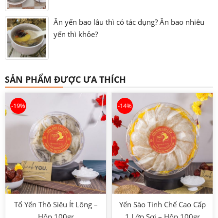
Ăn yến bao lâu thì có tác dụng? Ăn bao nhiêu
yến thì khỏe?
SẢN PHẨM ĐƯỢC ƯA THÍCH
-19%
-14%
Tổ Yến Thô Siêu Ít Lông –
Yến Sào Tinh Chế Cao Cấp
Hộp 100gr
1 Lớp Sợi – Hộp 100gr