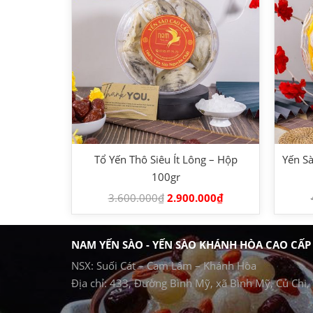
Tổ Yến Thô Siêu Ít Lông – Hộp
Yến Sà
100gr
3.600.000
₫
2.900.000
₫
NAM YẾN SÀO - YẾN SÀO KHÁNH HÒA CAO CẤP
NSX: Suối Cát – Cam Lâm – Khánh Hòa
Địa chỉ: 433, Đường Bình Mỹ, xã Bình Mỹ, Củ Chi