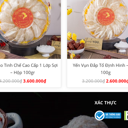
o Tinh Chế Cao Cấp 1 Lớp Sợi
Yến Vụn Đắp Tổ Định Hình 
– Hộp 100gr
100g
4.200.000
₫
3.600.000
₫
3.200.000
₫
2.600.000
XÁC THỰC
, TP.HCM