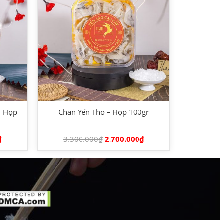
– Hộp
Chân Yến Thô – Hộp 100gr
₫
3.300.000
₫
2.700.000
₫