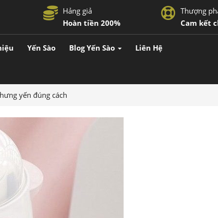
Hảng giả
Thượng ph
Hoàn tiền 200%
Cam kết c
hiệu
Yến Sào
Blog Yến Sào
Liên Hệ
chưng yến đúng cách