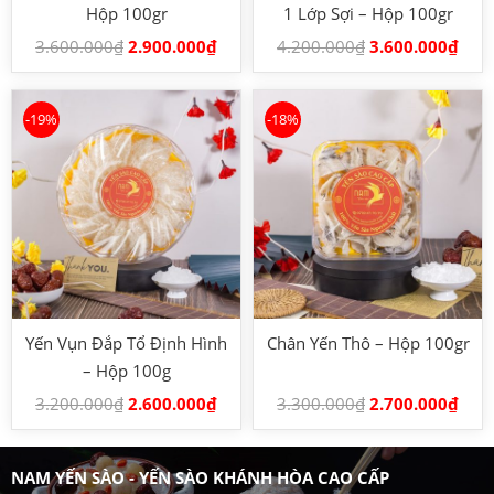
Hộp 100gr
1 Lớp Sợi – Hộp 100gr
3.600.000
₫
2.900.000
₫
4.200.000
₫
3.600.000
₫
-19%
-18%
Yến Vụn Đắp Tổ Định Hình
Chân Yến Thô – Hộp 100gr
– Hộp 100g
3.200.000
₫
2.600.000
₫
3.300.000
₫
2.700.000
₫
NAM YẾN SÀO - YẾN SÀO KHÁNH HÒA CAO CẤP