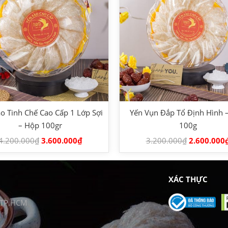
o Tinh Chế Cao Cấp 1 Lớp Sợi
Yến Vụn Đắp Tổ Định Hình 
– Hộp 100gr
100g
4.200.000
₫
3.600.000
₫
3.200.000
₫
2.600.000
XÁC THỰC
, TP.HCM