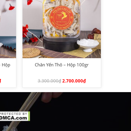
– Hộp
Chân Yến Thô – Hộp 100gr
₫
3.300.000
₫
2.700.000
₫