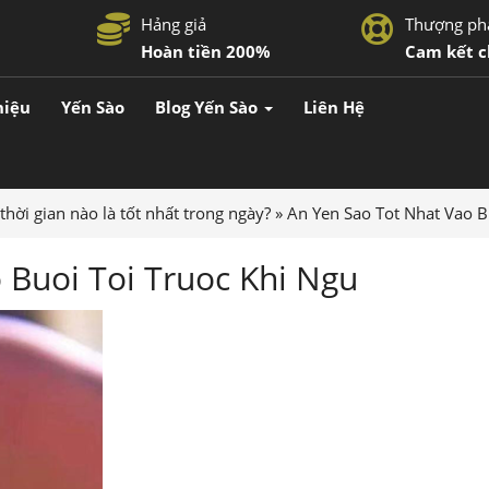
Hảng giả
Thượng ph
Hoàn tiền 200%
Cam kết c
hiệu
Yến Sào
Blog Yến Sào
Liên Hệ
thời gian nào là tốt nhất trong ngày?
»
An Yen Sao Tot Nhat Vao B
 Buoi Toi Truoc Khi Ngu