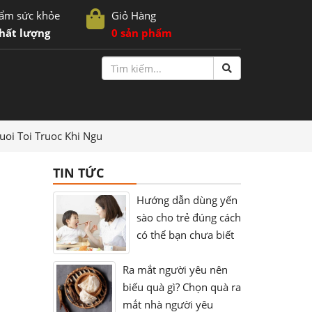
ẩm sức khỏe
Giỏ Hàng
hất lượng
0 sản phẩm
uoi Toi Truoc Khi Ngu
TIN TỨC
Hướng dẫn dùng yến
sào cho trẻ đúng cách
có thể bạn chưa biết
Ra mắt người yêu nên
biếu quà gì? Chọn quà ra
mắt nhà người yêu