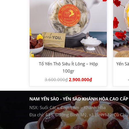
Tổ Yến Thô Siêu Ít Lông – Hộp
Yến Sà
100gr
3.600.000
₫
2.900.000
₫
NAM YẾN SÀO - YẾN SÀO KHÁNH HÒA CAO CẤP
NSX: Suối Cát – Cam Lâm – Khánh Hòa
Địa chỉ: 433, Đường Bình Mỹ, xã Bình Mỹ, Củ Chi