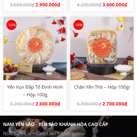
3.600.000
₫
2.900.000
₫
4.200.000
₫
3.600.000
₫
-19%
-18%
Yến Vụn Đắp Tổ Định Hình
Chân Yến Thô – Hộp 100gr
– Hộp 100g
3.200.000
₫
2.600.000
₫
3.300.000
₫
2.700.000
₫
NAM YẾN SÀO - YẾN SÀO KHÁNH HÒA CAO CẤP
NSX: Suối Cát – Cam Lâm – Khánh Hòa