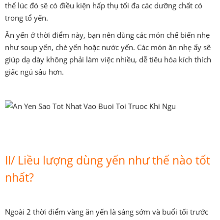
thể lúc đó sẽ có điều kiện hấp thụ tối đa các dưỡng chất có
trong tổ yến.
Ăn yến ở thời điểm này, bạn nên dùng các món chế biến nhẹ
như soup yến, chè yến hoặc nước yến. Các món ăn nhẹ ấy sẽ
giúp dạ dày không phải làm việc nhiều, dễ tiêu hóa kích thích
giấc ngủ sâu hơn.
II/ Liều lượng dùng yến như thế nào tốt
nhất?
Ngoài 2 thời điểm vàng ăn yến là sáng sớm và buổi tối trước