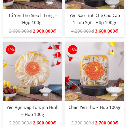
Tổ Yến Thô Siêu Ít Lông –
Yến Sào Tinh Chế Cao Cấp
Hộp 100gr
1 Lớp Sợi – Hộp 100gr
3.600.000
₫
2.900.000
₫
4.200.000
₫
3.600.000
₫
-19%
-18%
Yến Vụn Đắp Tổ Định Hình
Chân Yến Thô – Hộp 100gr
– Hộp 100g
3.200.000
₫
2.600.000
₫
3.300.000
₫
2.700.000
₫