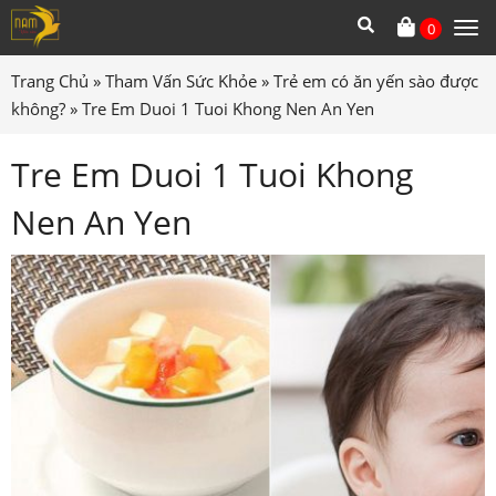
0
Tog
me
Trang Chủ
»
Tham Vấn Sức Khỏe
»
Trẻ em có ăn yến sào được
không?
»
Tre Em Duoi 1 Tuoi Khong Nen An Yen
Tre Em Duoi 1 Tuoi Khong
Nen An Yen