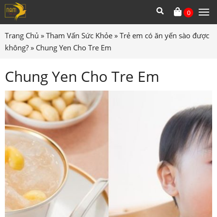
0
Tog
me
Trang Chủ
»
Tham Vấn Sức Khỏe
»
Trẻ em có ăn yến sào được
không?
»
Chung Yen Cho Tre Em
Chung Yen Cho Tre Em