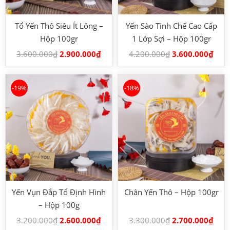
Tổ Yến Thô Siêu Ít Lông –
Yến Sào Tinh Chế Cao Cấp
Hộp 100gr
1 Lớp Sợi – Hộp 100gr
3.600.000
₫
2.900.000
₫
4.200.000
₫
3.600.000
₫
-19%
-18%
Yến Vụn Đắp Tổ Định Hình
Chân Yến Thô – Hộp 100gr
– Hộp 100g
3.200.000
₫
2.600.000
₫
3.300.000
₫
2.700.000
₫