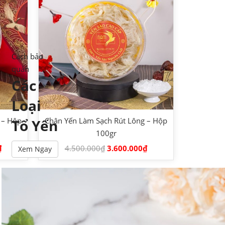
Cách bảo
quản
Các
Loại
 – Hộp
Chân Yến Làm Sạch Rút Lông – Hộp
Tổ Yến
100gr
₫
4.500.000
₫
3.600.000
₫
Xem Ngay