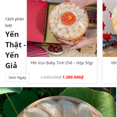
Cách phân
biệt
Yến
Thật -
Yến
Yến Vụn Baby Tinh Chế – Hộp 50gr
Yến
Giả
1.600.000
₫
1.300.000
₫
Xem Ngay