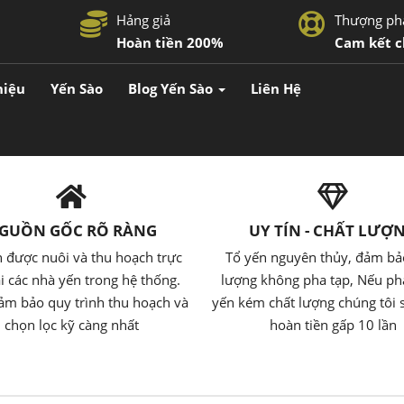
Hảng giả
Thượng ph
Hoàn tiền 200%
Cam kết c
hiệu
Yến Sào
Blog Yến Sào
Liên Hệ
GUỒN GỐC RÕ RÀNG
UY TÍN - CHẤT LƯỢ
 được nuôi và thu hoạch trực
Tổ yến nguyên thủy, đảm bả
ại các nhà yến trong hệ thống.
lượng không pha tạp, Nếu ph
ảm bảo quy trình thu hoạch và
yến kém chất lượng chúng tôi 
chọn lọc kỹ càng nhất
hoàn tiền gấp 10 lần