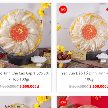
-19%
o Tinh Chế Cao Cấp 1 Lớp Sợi
Yến Vụn Đắp Tổ Định Hình 
– Hộp 100gr
100g
4.200.000
₫
3.600.000
₫
3.200.000
₫
2.600.000
-23%
Cách chế