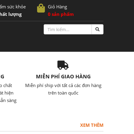
ẩm sức khỏe
Giỏ Hàng
hất lượng
0 sản phẩm
NG
MIỄN PHÍ GIAO HÀNG
o chất
Miễn phí ship với tất cả các đơn hàng
át hiện
trên toàn quốc
sẵn sàng
XEM THÊM