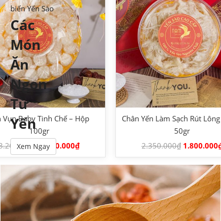
biến Yến Sào
Các
Món
Ăn
Ngon
Từ
 Vụn Baby Tinh Chế – Hộp
Chân Yến Làm Sạch Rút Lông
Yến
100gr
50gr
3.200.000
₫
2.600.000
₫
2.350.000
₫
1.800.000
Xem Ngay