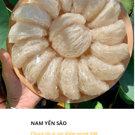
NAM YẾN SÀO
Chúng tôi vì sức khỏe người Việt