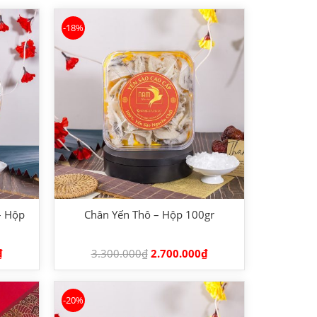
-18%
– Hộp
Chân Yến Thô – Hộp 100gr
₫
3.300.000
₫
2.700.000
₫
-20%