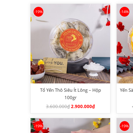
-19%
-14%
Tổ Yến Thô Siêu Ít Lông – Hộp
Yến Sà
100gr
3.600.000
₫
2.900.000
₫
-19%
-19%