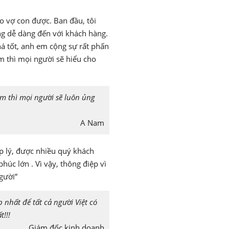
o vợ con được. Ban đầu, tôi
g dễ dàng đến với khách hàng.
há tốt, anh em cộng sự rất phấn
âm thì mọi người sẽ hiểu cho
âm thì mọi người sẽ luôn ủng
A Nam
p lý, được nhiều quý khách
úc lớn . Vì vậy, thông điệp vì
gười”
 nhất để tất cả người Việt có
!!!
Giám đốc kinh doanh