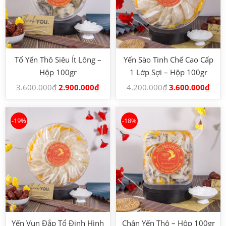
Tổ Yến Thô Siêu Ít Lông –
Yến Sào Tinh Chế Cao Cấp
Hộp 100gr
1 Lớp Sợi – Hộp 100gr
3.600.000
₫
2.900.000
₫
4.200.000
₫
3.600.000
₫
-19%
-18%
Yến Vụn Đắp Tổ Định Hình
Chân Yến Thô – Hộp 100gr