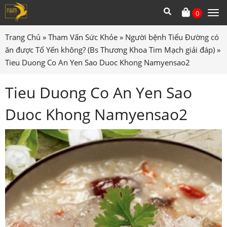
0
Tog
me
Trang Chủ
»
Tham Vấn Sức Khỏe
»
Người bệnh Tiểu Đường có
ăn được Tổ Yến không? (Bs Thương Khoa Tim Mạch giải đáp)
»
Tieu Duong Co An Yen Sao Duoc Khong Namyensao2
Tieu Duong Co An Yen Sao
Duoc Khong Namyensao2