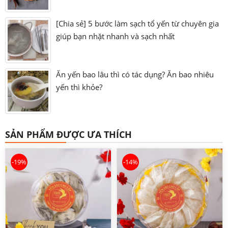
[Chia sẻ] 5 bước làm sạch tổ yến từ chuyên gia
giúp bạn nhặt nhanh và sạch nhất
Ăn yến bao lâu thì có tác dụng? Ăn bao nhiêu
yến thì khỏe?
SẢN PHẨM ĐƯỢC ƯA THÍCH
-19%
-14%