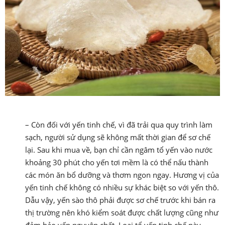
– Còn đối với yến tinh chế, vì đã trải qua quy trình làm
sạch, người sử dụng sẽ không mất thời gian để sơ chế
lại. Sau khi mua về, bạn chỉ cần ngâm tổ yến vào nước
khoảng 30 phút cho yến tơi mềm là có thể nấu thành
các món ăn bổ dưỡng và thơm ngon ngay. Hương vị của
yến tinh chế không có nhiều sự khác biệt so với yến thô.
Dẫu vậy, yến sào thô phải được sơ chế trước khi bán ra
thị trường nên khó kiểm soát được chất lượng cũng như
đảm bảo yến nguyên chất. Loại tổ yến tinh chế này