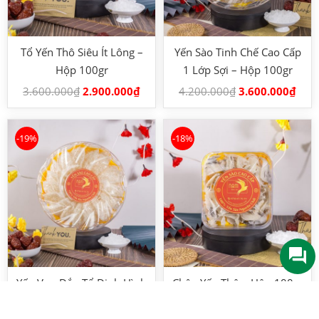
Tổ Yến Thô Siêu Ít Lông –
Yến Sào Tinh Chế Cao Cấp
Hộp 100gr
1 Lớp Sợi – Hộp 100gr
3.600.000
₫
2.900.000
₫
4.200.000
₫
3.600.000
₫
-19%
-18%
Yến Vụn Đắp Tổ Định Hình
Chân Yến Thô – Hộp 100gr
– Hộp 100g