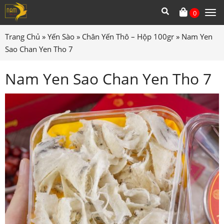
0
Tog
me
Trang Chủ
»
Yến Sào
»
Chân Yến Thô – Hộp 100gr
»
Nam Yen
Sao Chan Yen Tho 7
Nam Yen Sao Chan Yen Tho 7