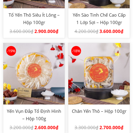
Tổ Yến Thô Siêu Ít Lông –
Yến Sào Tinh Chế Cao Cấp
Hộp 100gr
1 Lớp Sợi – Hộp 100gr
3.600.000
₫
2.900.000
₫
4.200.000
₫
3.600.000
₫
-19%
-18%
Yến Vụn Đắp Tổ Định Hình
Chân Yến Thô – Hộp 100gr
– Hộp 100g
3.200.000
₫
2.600.000
₫
3.300.000
₫
2.700.000
₫