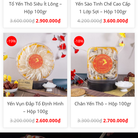
Tổ Yến Thô Siêu Ít Lông –
Yến Sào Tinh Chế Cao Cấp
Hộp 100gr
1 Lớp Sợi – Hộp 100gr
3.600.000
₫
2.900.000
₫
4.200.000
₫
3.600.000
₫
-19%
-18%
Yến Vụn Đắp Tổ Định Hình
Chân Yến Thô – Hộp 100gr
– Hộp 100g
3.200.000
₫
2.600.000
₫
3.300.000
₫
2.700.000
₫